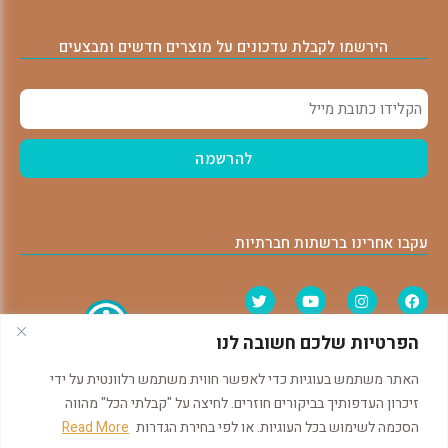
הירשמו לקבלת עדכונים על מוצרים חדשים ומבצעים
עקבו אחרינו ברשתות חברתיות
תנאי שימוש ותקנון
הפרטיות שלכם חשובה לנו
הצהרת נגישות
הודעה על ביטול עסקה
האתר משתמש בעוגיות כדי לאפשר חווית משתמש רלוונטית על ידי
זיכרון העדפותיך בביקורים חוזרים. לחיצה על "קבלתי הכל" מהווה
הסכמה לשימוש בכל העוגיות. או לפי בחירת הגדרות
Read More