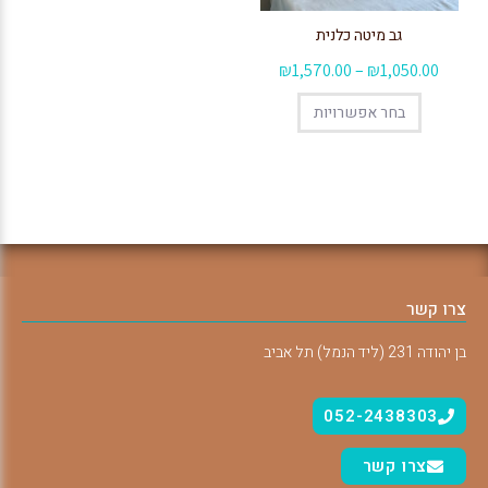
גב מיטה כלנית
₪
1,570.00
–
₪
1,050.00
בחר אפשרויות
צרו קשר
בן יהודה 231 (ליד הנמל) תל אביב
052-2438303
צרו קשר